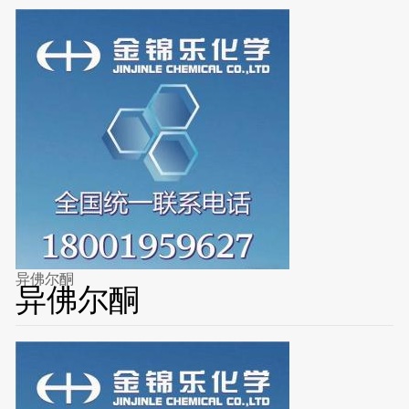
异佛尔酮
异佛尔酮