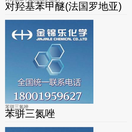
对羟基苯甲醚(法国罗地亚)
苯骈三氮唑
苯骈三氮唑