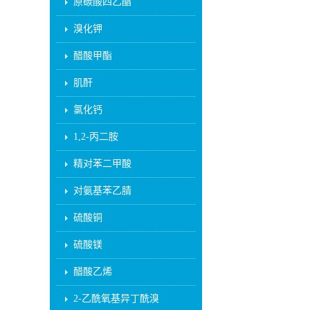
原碳酸四乙酯
溴化钾
醋酸甲酯
肌酐
氯化钙
1,2-丙二胺
精对苯二甲酸
对氨基苯乙腈
硫酸铜
硫酸镁
醋酸乙烯
2-乙酰氧基异丁酰溴