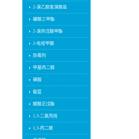
2-溴乙胺氢溴酸盐
硼酸三甲酯
2-溴异戊酸甲酯
2-吡啶甲酸
防霉剂
甲基丙二醇
磺酸
靛蓝
醋酸正戊酯
1,3-二氯丙烷
1,3-丙二胺