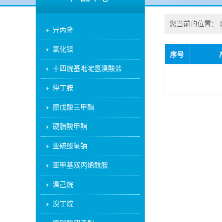
您当前的位置：
异丙隆
氯化镁
序号
十四烷基吡啶氢溴酸盐
仲丁胺
原戊酸三甲酯
硬脂酸甲酯
亚硫酸氢钠
亚甲基双丙烯酰胺
溴己烷
溴丁烷