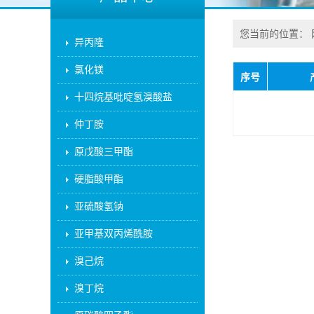
您当前的位置：
异丙隆
氯化镁
序号
十四烷基吡啶氢溴酸盐
仲丁胺
原戊酸三甲酯
硬脂酸甲酯
亚硫酸氢钠
亚甲基双丙烯酰胺
溴己烷
溴丁烷