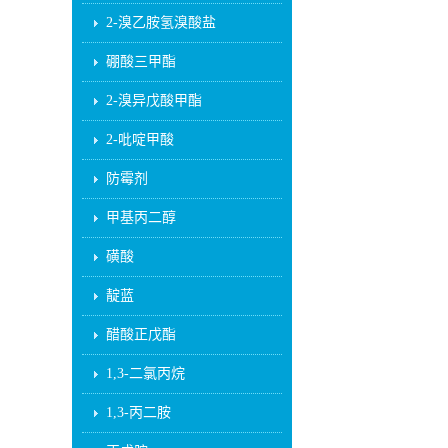
2-溴乙胺氢溴酸盐
硼酸三甲酯
2-溴异戊酸甲酯
2-吡啶甲酸
防霉剂
甲基丙二醇
磺酸
靛蓝
醋酸正戊酯
1,3-二氯丙烷
1,3-丙二胺