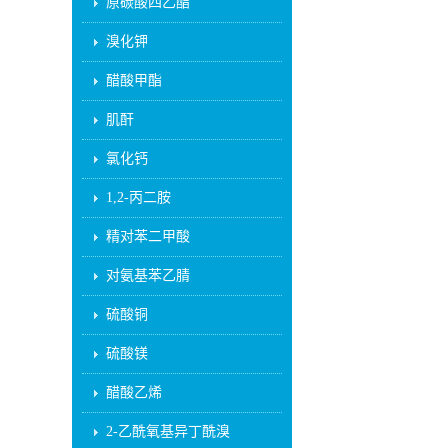
原碳酸四乙酯
溴化钾
醋酸甲酯
肌酐
氯化钙
1,2-丙二胺
精对苯二甲酸
对氨基苯乙腈
硫酸铜
硫酸镁
醋酸乙烯
2-乙酰氧基异丁酰溴