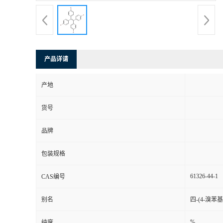
产品详请
产地
货号
品牌
包装规格
61326-44-1
CAS编号
别名
四-(4-溴苯
%
纯度