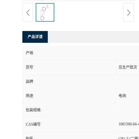
产品详请
产地
货号
见生产批次
品牌
用途
电询
包装规格
1001500-04-
CAS编号
别名
(2E)-3-(二