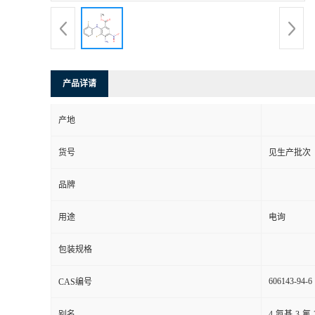
产品详请
产地
货号
见生产批次
品牌
用途
电询
包装规格
606143-94-6
CAS编号
别名
4-氨基-3-氟