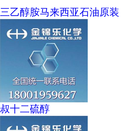
三乙醇胺马来西亚石油原装
叔十二硫醇