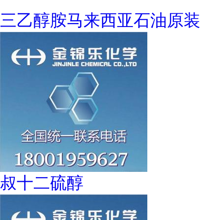
三乙醇胺马来西亚石油原装
叔十二硫醇