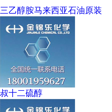
三乙醇胺马来西亚石油原装
叔十二硫醇