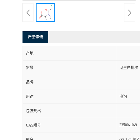
产品详请
产地
货号
见生产批次
品牌
用途
电询
包装规格
23500-10-9
CAS编号
别名
(S)-1-(2