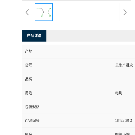
产品详请
产地
货号
见生产批次
品牌
用途
电询
包装规格
18495-30-2
CAS编号
别名
四氯丙烷