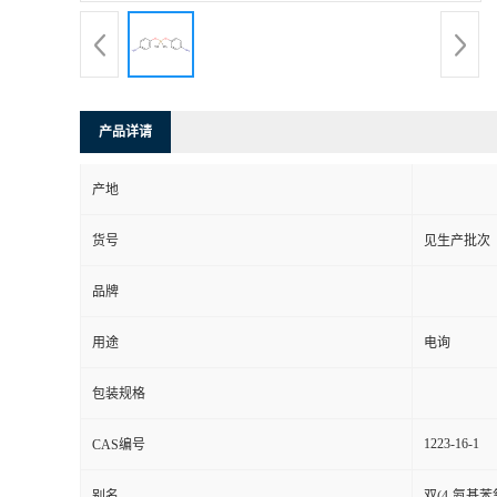
产品详请
产地
货号
见生产批次
品牌
用途
电询
包装规格
1223-16-1
CAS编号
别名
双(4-氨基