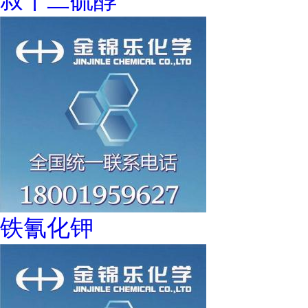
叔十二硫醇
铁氰化钾