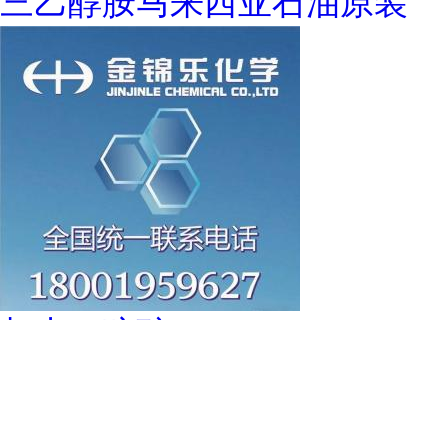
三乙醇胺马来西亚石油原装
叔十二硫醇