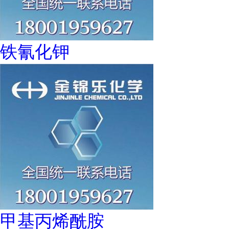
铁氰化钾
甲基丙烯酰胺