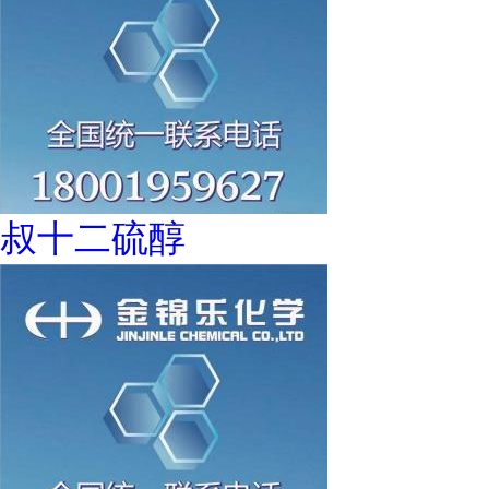
叔十二硫醇