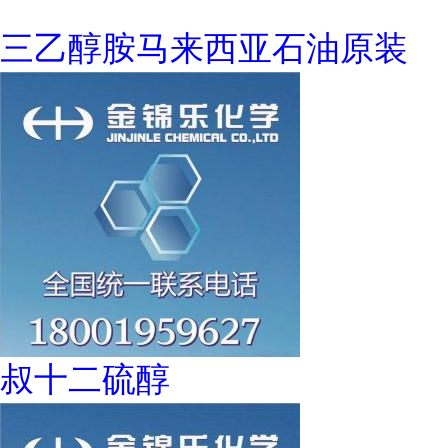
三乙醇胺马来西亚石油原装
叔十二硫醇