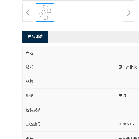
产品详请
产地
货号
见生产批次
品牌
用途
电询
包装规格
20767-31-1
CAS编号
别名
三苯基苄基