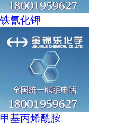
铁氰化钾
甲基丙烯酰胺