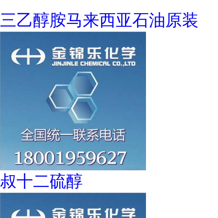
三乙醇胺马来西亚石油原装
叔十二硫醇