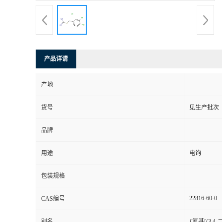
产品详请
产地
货号
见生产批次
品牌
用途
电询
包装规格
22816-60-0
CAS编号
别名
{氨基[(3,