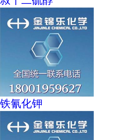
叔十二硫醇
铁氰化钾