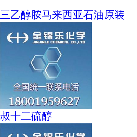
三乙醇胺马来西亚石油原装
叔十二硫醇