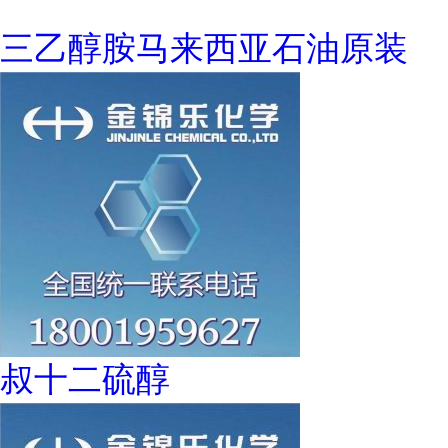
三乙醇胺马来西亚石油原装
叔十二硫醇