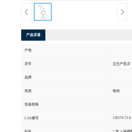
产品详请
产地
货号
见生产批次
品牌
用途
电询
包装规格
158579-73-8
CAS编号
别名
2-氯-4-甲