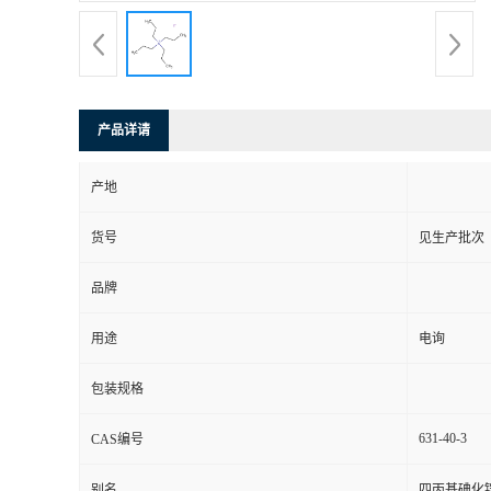
产品详请
产地
货号
见生产批次
品牌
用途
电询
包装规格
631-40-3
CAS编号
别名
四丙基碘化