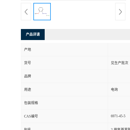
产品详请
产地
货号
见生产批次
品牌
用途
电询
包装规格
6971-45-5
CAS编号
别名
2-甲氧基苯