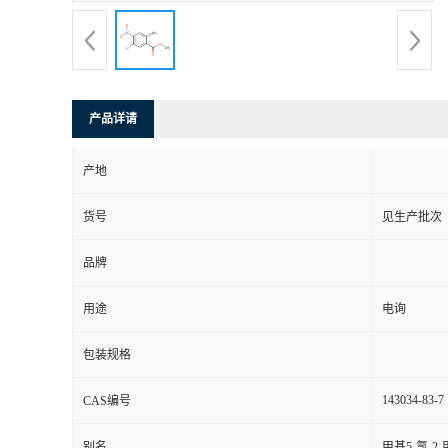
产品详请
产地
货号
见生产批次
品牌
用途
电询
包装规格
143034-83-7
CAS编号
别名
甲基5-氯-2