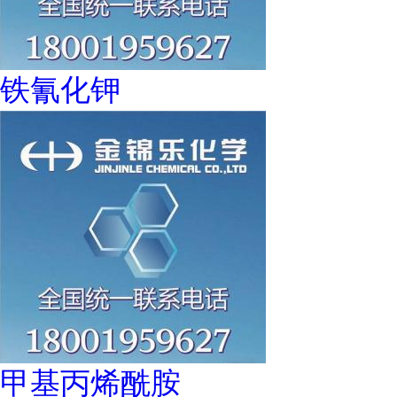
铁氰化钾
甲基丙烯酰胺