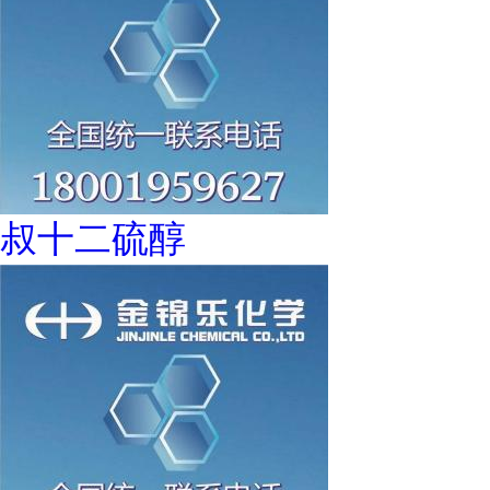
叔十二硫醇