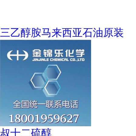
三乙醇胺马来西亚石油原装
叔十二硫醇