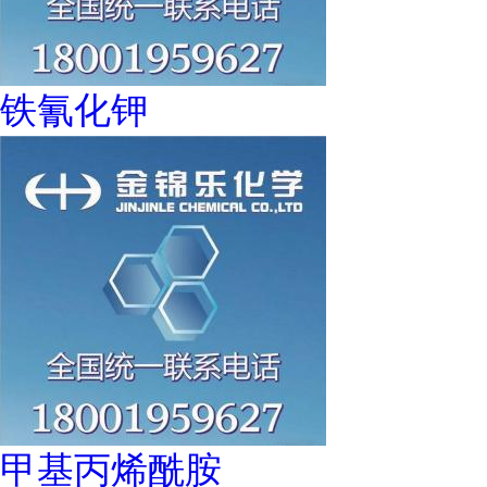
铁氰化钾
甲基丙烯酰胺