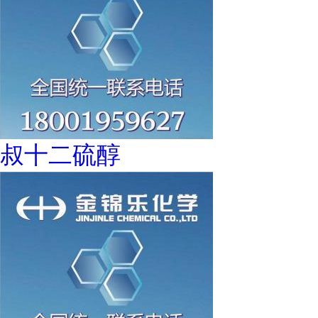
叔十二硫醇