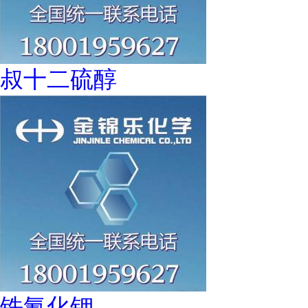
叔十二硫醇
铁氰化钾