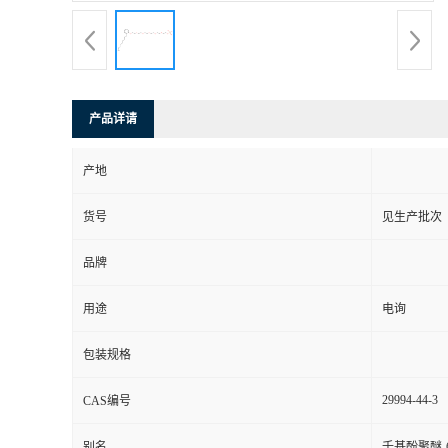
产品详请
产地
货号
见生产批次
品牌
用途
电询
包装规格
29994-44-3
CAS编号
别名
壬基酚聚醚-