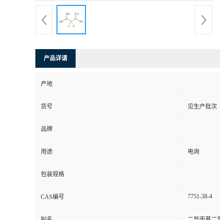
产品详请
产地
货号
见生产批次
品牌
用途
电询
包装规格
7751-38-4
CAS编号
别名
二异丙基二