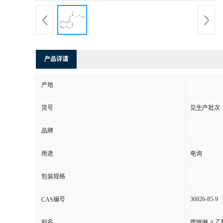
产品详请
产地
货号
见生产批次
品牌
用途
电询
包装规格
36926-85-9
CAS编号
别名
喹唑啉-4-