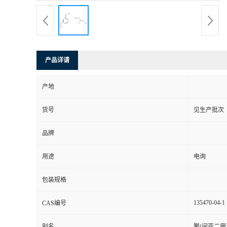
产品详请
产地
货号
见生产批次
品牌
用途
电询
包装规格
135470-04-1
CAS编号
别名
聚(间亚二甲苯